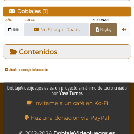
Doblajes [
1
]
AÑO
JUEGO
PERSONAJE
No Straight Roads
Mayday
2020
Contenidos
Añadir o corregir información
DoblajeVideojuegos.es es un proyecto sin ánimo de lucro creado
por
Yova Turnes
Invítame a un café en Ko-Fi
Haz una donación vía PayPal
© 2012-2026
DoblajeVideojuegos.es