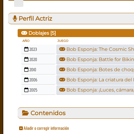
Perfil Actriz
Doblajes [
5
]
AÑO
JUEGO
2023
Bob Esponja: The Cosmic S
2020
Bob Esponja: Battle for Bik
2010
Bob Esponja: Botes de cho
2006
Bob Esponja: La criatura del
2005
Bob Esponja: ¡Luces, cámara,
Contenidos
Añadir o corregir información