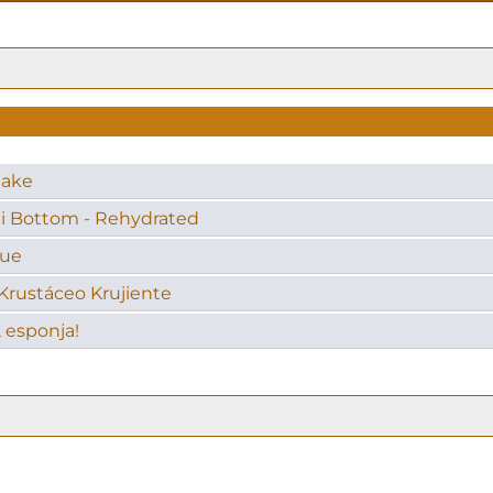
hake
ini Bottom - Rehydrated
que
 Krustáceo Krujiente
 esponja!