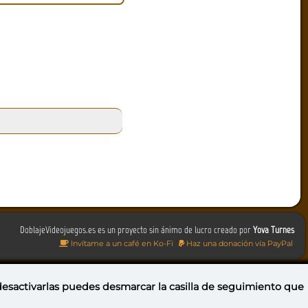
DoblajeVideojuegos.es es un proyecto sin ánimo de lucro creado por
Yova Turnes
Invítame a un café en Ko-Fi
Haz una donación vía PayPal
 desactivarlas puedes
desmarcar la casilla de seguimiento
que