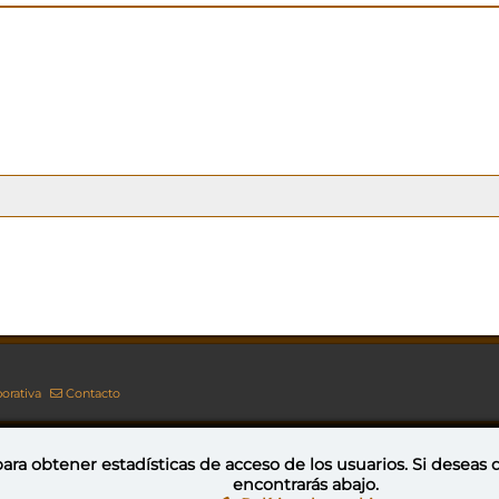
orativa
Contacto
ara obtener estadísticas de acceso de los usuarios. Si deseas
encontrarás abajo.
Esta obra está bajo una licencia de Creative Commons Reconocimiento-NoComercial-CompartirIgual 4.0 Internacional