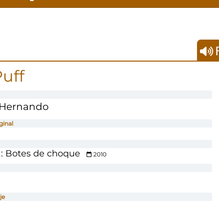
F
uff
 Hernando
ginal
: Botes de choque
2010
je