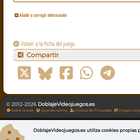
Añadir o corregir información
Volver a la ficha del juego
Compartir
© 2012-2026
DoblajeVideojuegos.es
Sobre la web
Quienes somos
Política de Privacidad
Imagen corp
DoblajeVideojuegos.es utiliza
cookies propias
p