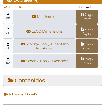
Doblajes [
4
]
AÑO
JUEGO
PERSONAJE
Shaggy
MultiVersus
2022
Rogers
Shaggy
LEGO Dimensions
2016
Rogers
Scooby-Doo y el pantano
Shaggy
2010
tenebroso
Rogers
Shaggy
Scooby-Doo 2!: Desatado
2004
Rogers
Contenidos
Añadir o corregir información