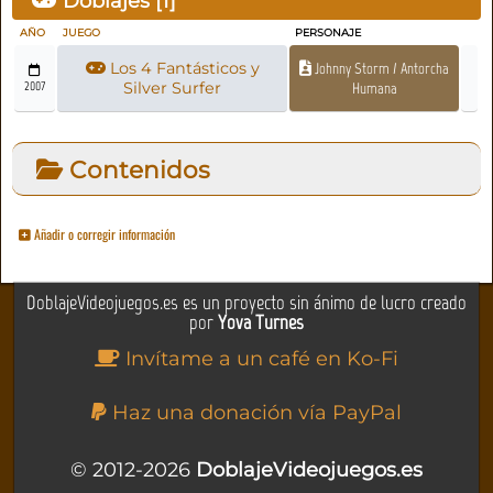
Doblajes [
1
]
AÑO
JUEGO
PERSONAJE
Los 4 Fantásticos y
Johnny Storm / Antorcha
2007
Silver Surfer
Humana
Contenidos
Añadir o corregir información
DoblajeVideojuegos.es es un proyecto sin ánimo de lucro creado
por
Yova Turnes
Invítame a un café en Ko-Fi
Haz una donación vía PayPal
© 2012-2026
DoblajeVideojuegos.es