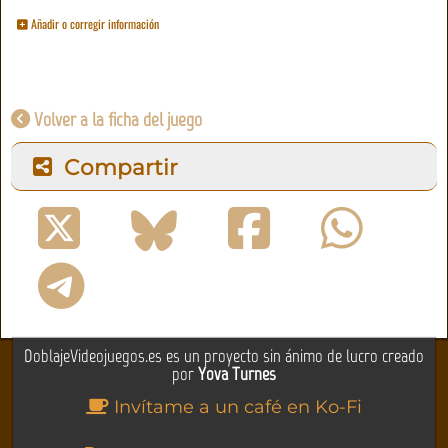
Añadir o corregir información
Volver a la ficha del juego
Compartir
DoblajeVideojuegos.es es un proyecto sin ánimo de lucro creado
por
Yova Turnes
Invítame a un café en Ko-Fi