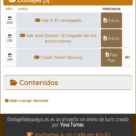
Doblajes [
3
]
AÑO
JUEGO
PERSONAJE
Jak II: El renegado
Oráculo
2003
Jak and Daxter: El legado de los
Oráculo
2001
precursores
Papu
Crash Team Racing
1999
Papu
Contenidos
Añadir o corregir información
DoblajeVideojuegos.es es un proyecto sin ánimo de lucro creado
por
Yova Turnes
Invítame a un café en Ko-Fi