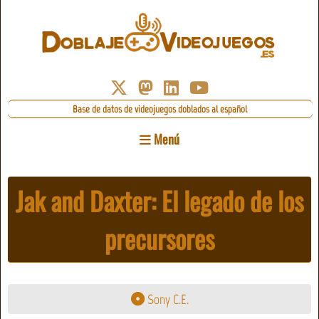
Base de datos de videojuegos doblados al español
Menú
Jak and Daxter: El legado de los
precursores
Sony C.E.