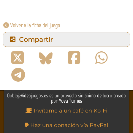
Volver a la ficha del juego
Compartir
DoblajeVideojuegos.es es un proyecto sin ánimo de lucro creado
por
Yova Turnes
Invítame a un café en Ko-Fi
Haz una donación vía PayPal