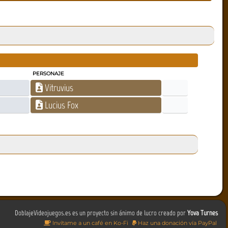
PERSONAJE
Vitruvius
Lucius Fox
DoblajeVideojuegos.es es un proyecto sin ánimo de lucro creado por
Yova Turnes
Invítame a un café en Ko-Fi
Haz una donación vía PayPal