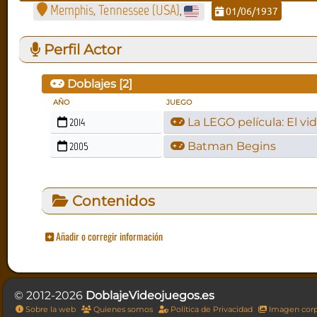
Memphis, Tennessee (USA)
01/06/1937
,
Perfil Actor
Doblajes [
2
]
AÑO
JUEGO
2014
La LEGO película: El v
2005
Batman Begins
Contenidos
Añadir o corregir información
© 2012-2026
DoblajeVideojuegos.es
Sobre la web
Quienes somos
Política de Privacidad
Imagen corp