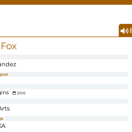
F
 Fox
ández
ginal
ins
2005
Arts
je
XA