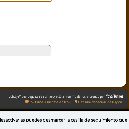
DoblajeVideojuegos.es es un proyecto sin ánimo de lucro creado por
Yova Turnes
Invítame a un café en Ko-Fi
Haz una donación vía PayPal
 desactivarlas puedes
desmarcar la casilla de seguimiento
que