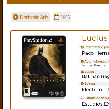
Electronic Arts
2005
Lucius
Interpretado por
Paco Hern
Actor idioma ori
Morgan Freeman
Juego
Batman Beg
Editora
Electronic 
Estudio de dobla
Estudios E