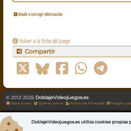
Añadir o corregir información
Volver a la ficha del juego
Compartir
© 2012-2026
DoblajeVideojuegos.es
Sobre la web
Quienes somos
Política de Privacidad
Imagen corp
DoblajeVideojuegos.es utiliza
cookies propias
p