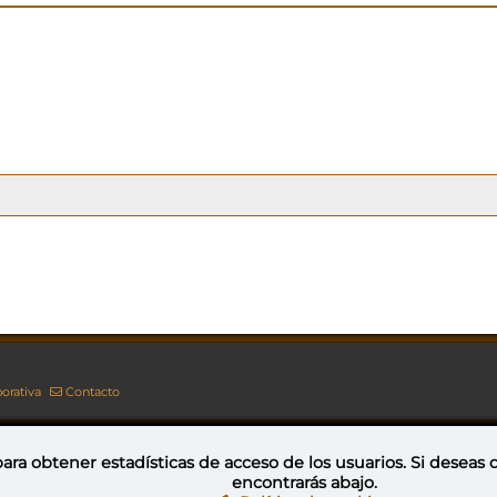
orativa
Contacto
ara obtener estadísticas de acceso de los usuarios. Si deseas
encontrarás abajo.
Esta obra está bajo una licencia de Creative Commons Reconocimiento-NoComercial-CompartirIgual 4.0 Internacional