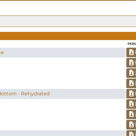
PERS
P
ke
J
L
P
 Bottom - Rehydrated
L
J
P