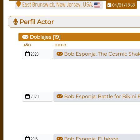
East Brunswick, New Jersey, USA
01/01/1969
,
Perfil Actor
Doblajes [
19
]
AÑO
JUEGO
2023
Bob Esponja: The Cosmic Sha
2020
Bob Esponja: Battle for Bikini
2015
Bob Esponja: El héroe