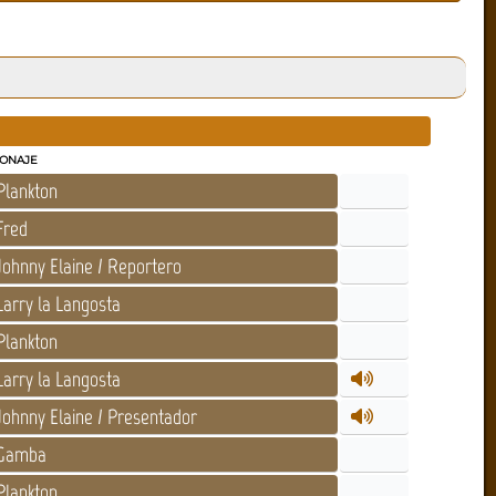
ONAJE
lankton
Fred
ohnny Elaine / Reportero
arry la Langosta
lankton
arry la Langosta
ohnny Elaine / Presentador
Gamba
lankton