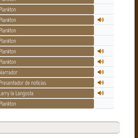
lankton
lankton
lankton
lankton
lankton
lankton
Narrador
resentador de noticias
arry la Langosta
lankton