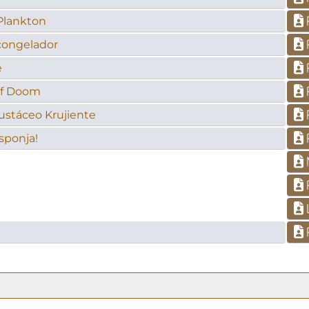
P
Plankton
P
congelador
P
e
P
of Doom
P
rustáceo Krujiente
P
sponja!
P
L
P