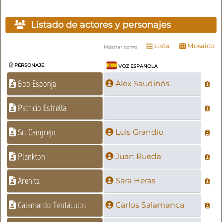
Listado de actores y personajes
Lista
Mosaico
Mostrar como
PERSONAJE
VOZ ESPAÑOLA
Bob Esponja
Álex Saudinós
Patricio Estrella
Sr. Cangrejo
Luis Grandío
Plankton
Juan Rueda
Arenita
Sara Heras
Calamardo Tentáculos
Carlos Salamanca