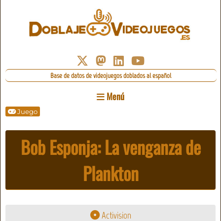
Base de datos de videojuegos doblados al español
Menú
Juego
Bob Esponja: La venganza de
Plankton
Activision