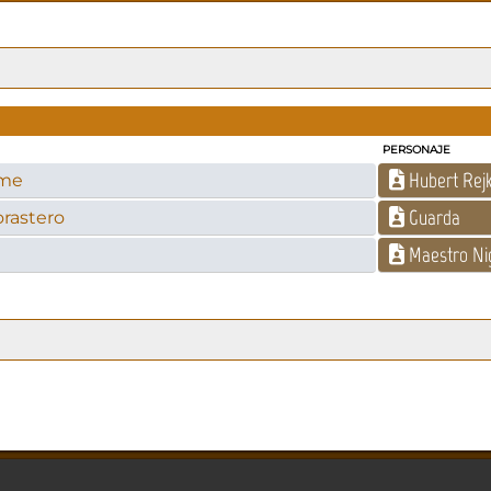
PERSONAJE
Hubert Rej
ame
Guarda
rastero
Maestro Ni