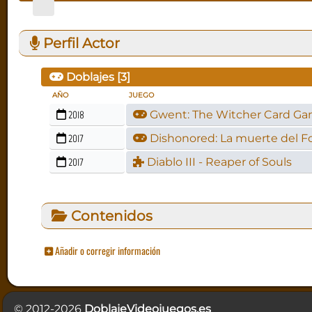
Perfil Actor
Doblajes [
3
]
AÑO
JUEGO
2018
Gwent: The Witcher Card G
2017
Dishonored: La muerte del Fo
2017
Diablo III - Reaper of Souls
Contenidos
Añadir o corregir información
© 2012-2026
DoblajeVideojuegos.es