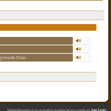
k
gromante Ordan
DoblajeVideojuegos.es es un proyecto sin ánimo de lucro creado por
Yova Turnes