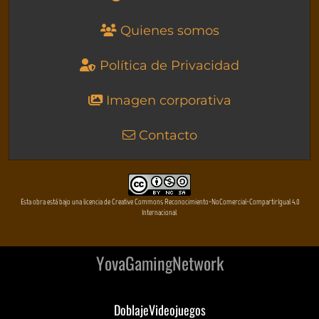
Quienes somos
Política de Privacidad
Imagen corporativa
Contacto
Esta obra está bajo una licencia de Creative Commons Reconocimiento-NoComercial-CompartirIgual 4.0
Internacional
YovaGamingNetwork
DoblajeVideojuegos