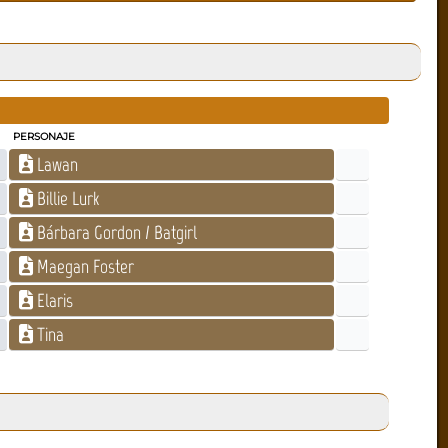
PERSONAJE
Lawan
Billie Lurk
Bárbara Gordon / Batgirl
Maegan Foster
Elaris
Tina