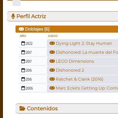
Perfil Actriz
Doblajes [
6
]
AÑO
JUEGO
2022
Dying Light 2: Stay Human
2017
Dishonored: La muerte del Fo
2017
LEGO Dimensions
2016
Dishonored 2
2016
Ratchet & Clank (2016)
2006
Marc Eckō's Getting Up: Cont
Contenidos