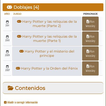
Doblajes [
4
]
AÑO
JUEGO
PERSONAJE
Harry Potter y las reliquias de la
Ron
2011
muerte (Parte 2)
Weasley
Harry Potter y las reliquias de la
Ron
2010
muerte (Parte 1)
Weasley
Harry Potter y el misterio del
Ron
2009
príncipe
Weasley
Ron
Harry Potter y la Orden del Fénix
2007
Weasley
Contenidos
Añadir o corregir información