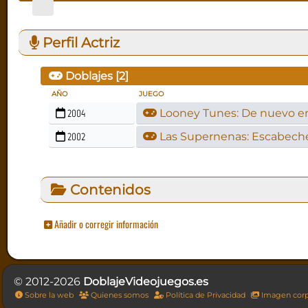
Perfil Actriz
Doblajes [
2
]
AÑO
JUEGO
2004
Looney Tunes: De nuevo e
2002
Las Supernenas: Escabech
Contenidos
Añadir o corregir información
© 2012-2026
DoblajeVideojuegos.es
Sobre la web
Quienes somos
Política de Privacidad
Imagen corp