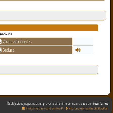
RSONAJE
Voces adicionales
Sedusa
DoblajeVideojuegos.es es un proyecto sin ánimo de lucro creado por
Yova Turnes
Invítame a un café en Ko-Fi
Haz una donación vía PayPal