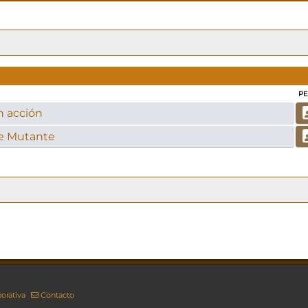
PE
n acción
e Mutante
orativa
Contacto