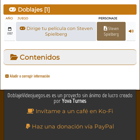
Doblajes [
1
]
AÑO
JUEGO
PERSONAJE
Dirige tu película con Steven
Steven
1997
Spielberg
Spielberg
Contenidos
Añadir o corregir información
DoblajeVideojuegos.es es un proyecto sin ánimo de lucro creado
por
Yova Turnes
Invítame a un café en Ko-Fi
Haz una donación vía PayPal