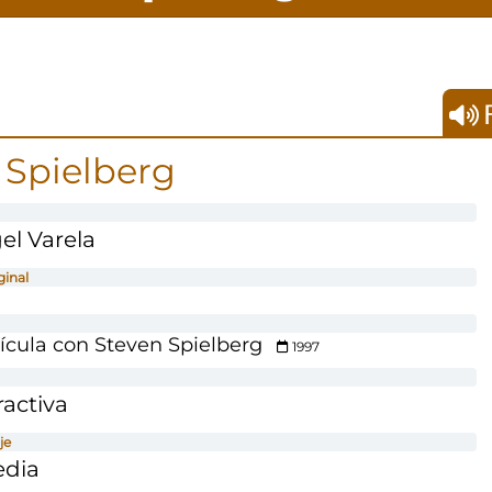
F
 Spielberg
el Varela
ginal
lícula con Steven Spielberg
1997
ractiva
je
edia