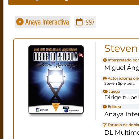
Anaya Interactiva
1997
Steven
Interpretado por
Miguel Áng
Actor idioma ori
Steven Spielberg
Juego
Dirige tu pe
Editora
Anaya Inte
Estudio de dobla
DL Multim