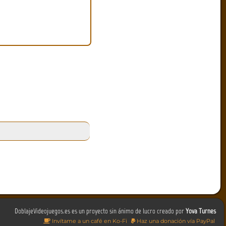
DoblajeVideojuegos.es es un proyecto sin ánimo de lucro creado por
Yova Turnes
Invítame a un café en Ko-Fi
Haz una donación vía PayPal