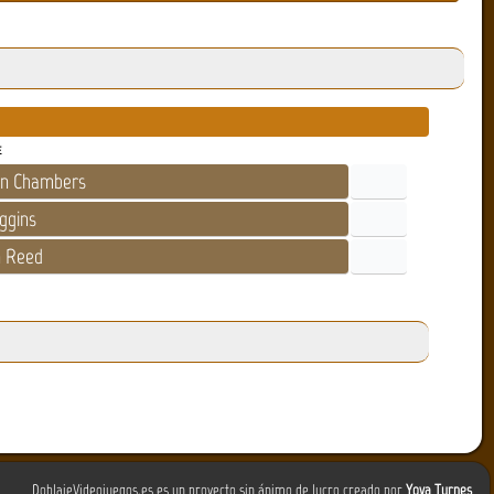
E
n Chambers
ggins
 Reed
DoblajeVideojuegos.es es un proyecto sin ánimo de lucro creado por
Yova Turnes