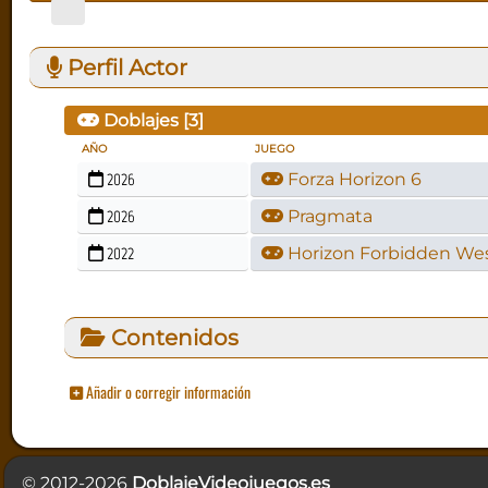
Perfil Actor
Doblajes [
3
]
AÑO
JUEGO
2026
Forza Horizon 6
2026
Pragmata
2022
Horizon Forbidden We
Contenidos
Añadir o corregir información
© 2012-2026
DoblajeVideojuegos.es