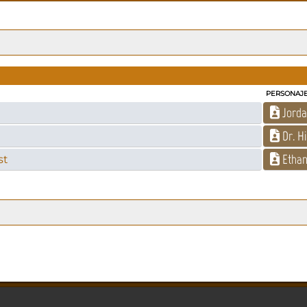
PERSONAJ
Jorda
Dr. Hi
Ethan
st