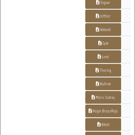
Sigaar
Jofthor
Addvild
Gjak
Lond
Thoring
Bulfrek
Moric Sidrey
Hogni BrazoRojo
Kibell