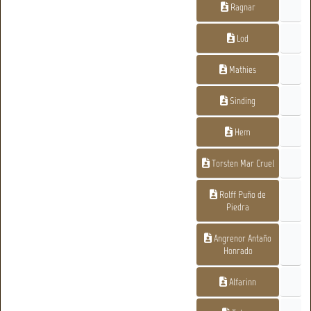
Ragnar
Lod
Mathies
Sinding
Hem
Torsten Mar Cruel
Rolff Puño de
Piedra
Angrenor Antaño
Honrado
Alfarinn