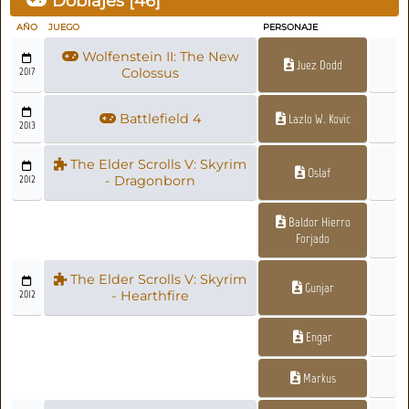
Doblajes [
46
]
AÑO
JUEGO
PERSONAJE
Wolfenstein II: The New
Juez Dodd
2017
Colossus
Battlefield 4
Lazlo W. Kovic
2013
The Elder Scrolls V: Skyrim
Oslaf
2012
- Dragonborn
Baldor Hierro
Forjado
The Elder Scrolls V: Skyrim
Gunjar
2012
- Hearthfire
Engar
Markus