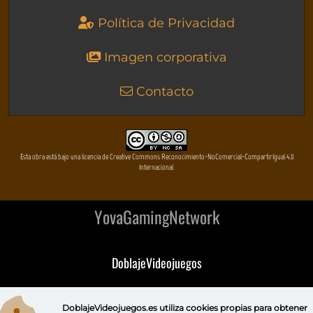
Política de Privacidad
Imagen corporativa
Contacto
Esta obra está bajo una licencia de Creative Commons Reconocimiento-NoComercial-CompartirIgual 4.0
Internacional
YovaGamingNetwork
DoblajeVideojuegos
DeVuego
DoblajeVideojuegos.es utiliza
cookies propias
para obtener