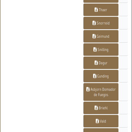
Thaer
Snorreid
Geimund
Snilling
Dagur
Gunding
Asbjorn Domador
de Fuegos
Briehl
Vald