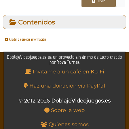
Tulvur
Contenidos
Añadir o corregir información
DoblajeVideojuegos.es es un proyecto sin ánimo de lucro creado
por
Yova Turnes
Invítame a un café en Ko-Fi
Haz una donación vía PayPal
© 2012-2026
DoblajeVideojuegos.es
Sobre la web
Quienes somos