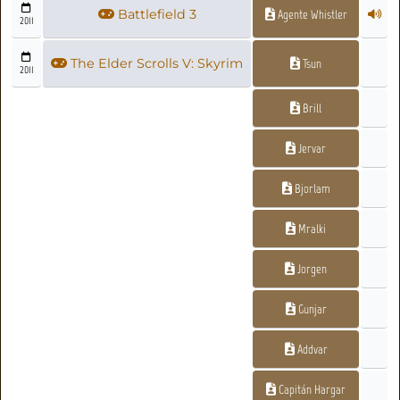
Battlefield 3
Agente Whistler
2011
The Elder Scrolls V: Skyrim
Tsun
2011
Brill
Jervar
Bjorlam
Mralki
Jorgen
Gunjar
Addvar
Capitán Hargar