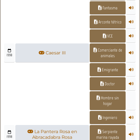
Fantasma
Arconte tétrico
VCE
Comerciante de
Caesar III
1998
animales
Emigrante
Doctor
Hombre sin
hogar
Ingeniero
La Pantera Rosa en
Serpiente
1998
Abracadabra Rosa
marina rayada