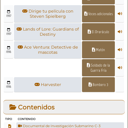
Dirige tu película con
Voces adicionales
1997
Steven Spielberg
Lands of Lore: Guardians of
El Draráculo
1997
Destiny
Ace Ventura: Detective de
Matón
1996
mascotas
Soldado de la
Guerra Fría
Harvester
Bombero 3
1996
Contenidos
TIPO
CONTENIDO
Documental de Investigación Submarino C-3