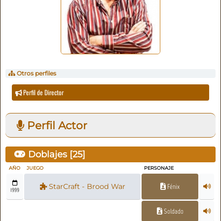
Otros perfiles
Perfil de Director
Perfil Actor
Doblajes [
25
]
AÑO
JUEGO
PERSONAJE
StarCraft - Brood War
Fénix
1999
Soldado