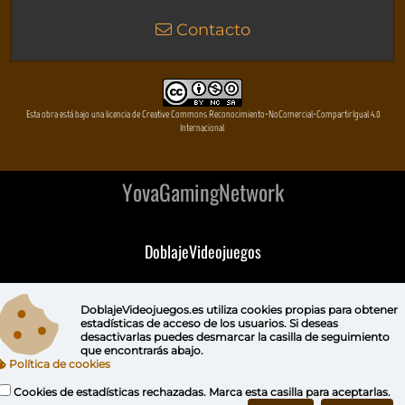
Contacto
Esta obra está bajo una licencia de Creative Commons Reconocimiento-NoComercial-CompartirIgual 4.0
Internacional
YovaGamingNetwork
DoblajeVideojuegos
DeVuego
DoblajeVideojuegos.es utiliza
cookies propias
para obtener
estadísticas de acceso de los usuarios. Si deseas
DeVuego GAL
desactivarlas puedes
desmarcar la casilla de seguimiento
que encontrarás abajo.
Política de cookies
DeVuego LATAM
Cookies de estadísticas rechazadas. Marca esta casilla para aceptarlas.