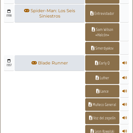
Spider-Man: Los Seis
Entrevistador
1998
Siniestros
Sam Wilson
«Halcón»
Smerdyakov
Blade Runner
Early Q
1997
Luther
Lance
Muñeco General
Voz del zepelín
Leon Kowalski