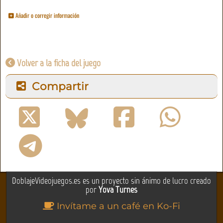
Añadir o corregir información
Volver a la ficha del juego
Compartir
DoblajeVideojuegos.es es un proyecto sin ánimo de lucro creado
por
Yova Turnes
Invítame a un café en Ko-Fi