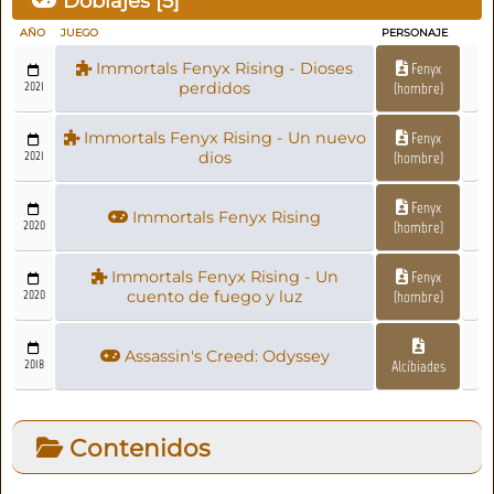
Doblajes [
5
]
AÑO
JUEGO
PERSONAJE
Immortals Fenyx Rising - Dioses
Fenyx
2021
perdidos
(hombre)
Immortals Fenyx Rising - Un nuevo
Fenyx
2021
dios
(hombre)
Fenyx
Immortals Fenyx Rising
2020
(hombre)
Immortals Fenyx Rising - Un
Fenyx
2020
cuento de fuego y luz
(hombre)
Assassin's Creed: Odyssey
2018
Alcíbiades
Contenidos