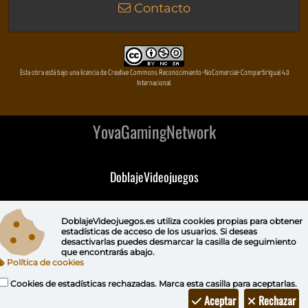
Contacto
Esta obra está bajo una licencia de Creative Commons Reconocimiento-NoComercial-CompartirIgual 4.0
Internacional
YovaGamingNetwork
DoblajeVideojuegos
DeVuego
DoblajeVideojuegos.es utiliza
cookies propias
para obtener
estadísticas de acceso de los usuarios. Si deseas
DeVuego GAL
desactivarlas puedes
desmarcar la casilla de seguimiento
que encontrarás abajo.
Política de cookies
DeVuego LATAM
Cookies de estadísticas rechazadas. Marca esta casilla para aceptarlas.
DeVuego Portugal
Aceptar
Rechazar