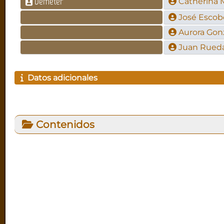
Deméter
Catherina 
José Escob
Aurora Gon
Juan Rued
Datos adicionales
Contenidos