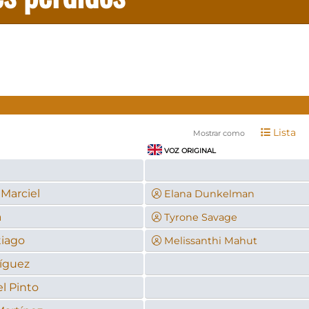
Lista
Mostrar como
VOZ ORIGINAL
 Marciel
Elana Dunkelman
a
Tyrone Savage
tiago
Melissanthi Mahut
ríguez
l Pinto