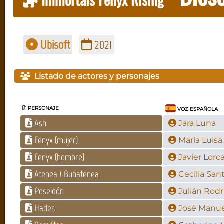
Ubisoft
2021
Listado de actores y personajes
PERSONAJE
VOZ ESPAÑOLA
Ash
Jara Luna
Fenyx (mujer)
María Luisa
Fenyx (hombre)
Javier Lorc
Atenea / Buhatenea
Cecilia San
Poseidón
Julián Rod
Hades
José Manue