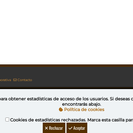
orativa
Contacto
ara obtener estadísticas de acceso de los usuarios. Si deseas
encontrarás abajo.
Esta obra está bajo una licencia de Creative Commons Reconocimiento-NoComercial-CompartirIgual 4.0 Internacional
Política de cookies
Cookies de estadísticas rechazadas. Marca esta casilla par
YovaGamingNetwork
Rechazar
Aceptar
ideojuegos
DeVuego
DeVuego GAL
DeVuego LATAM
DeVuego 