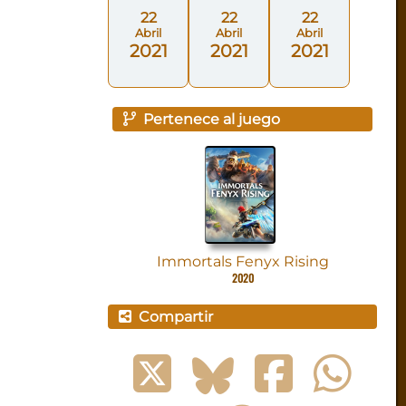
22
22
22
Abril
Abril
Abril
2021
2021
2021
Pertenece al juego
Immortals Fenyx Rising
2020
Compartir