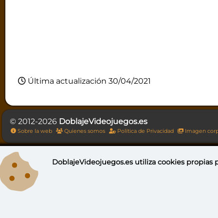
Última actualización 30/04/2021
© 2012-2026
DoblajeVideojuegos.es
Sobre la web
Quienes somos
Política de Privacidad
Imagen corp
DoblajeVideojuegos.es utiliza
cookies propias
p
DoblajeV