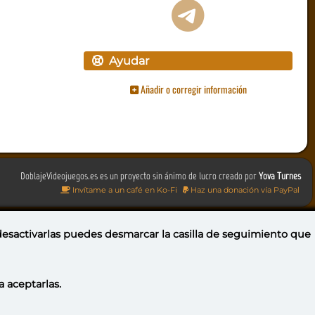
Ayudar
Añadir o corregir información
DoblajeVideojuegos.es es un proyecto sin ánimo de lucro creado por
Yova Turnes
Invítame a un café en Ko-Fi
Haz una donación vía PayPal
 desactivarlas puedes
desmarcar la casilla de seguimiento
que
a aceptarlas.
Portugal