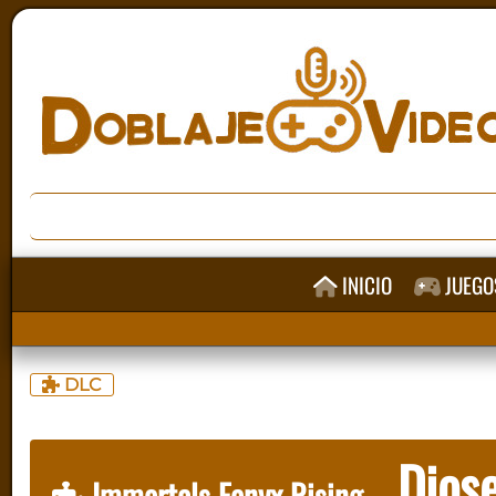
INICIO
JUEGO
DLC
Diose
Immortals Fenyx Rising