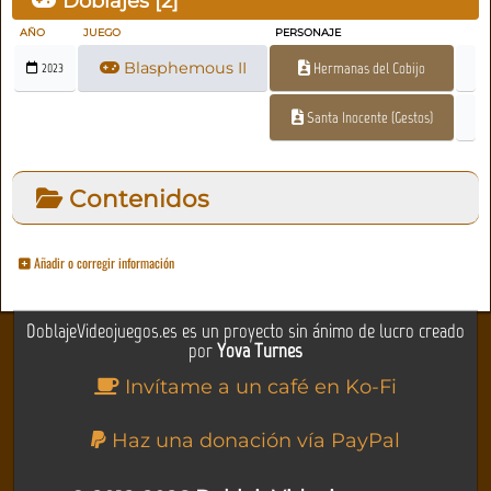
Doblajes [
2
]
AÑO
JUEGO
PERSONAJE
Blasphemous II
Hermanas del Cobijo
2023
Santa Inocente (Gestos)
Contenidos
Añadir o corregir información
DoblajeVideojuegos.es es un proyecto sin ánimo de lucro creado
por
Yova Turnes
Invítame a un café en Ko-Fi
Haz una donación vía PayPal