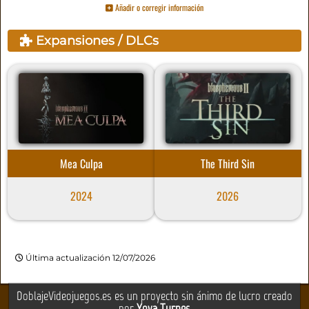
Añadir o corregir información
Expansiones / DLCs
Mea Culpa
The Third Sin
2024
2026
Última actualización 12/07/2026
DoblajeVideojuegos.es es un proyecto sin ánimo de lucro creado
por
Yova Turnes