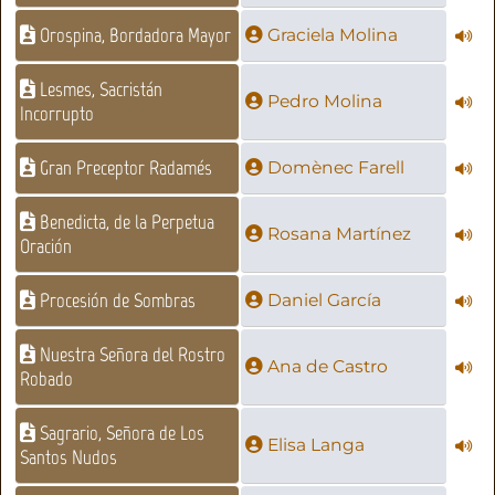
Orospina, Bordadora Mayor
Graciela Molina
Lesmes, Sacristán
Pedro Molina
Incorrupto
Gran Preceptor Radamés
Domènec Farell
Benedicta, de la Perpetua
Rosana Martínez
Oración
Procesión de Sombras
Daniel García
Nuestra Señora del Rostro
Ana de Castro
Robado
Sagrario, Señora de Los
Elisa Langa
Santos Nudos