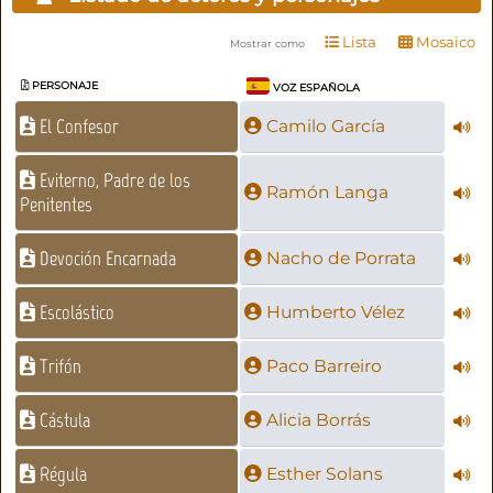
Lista
Mosaico
Mostrar como
PERSONAJE
VOZ ESPAÑOLA
El Confesor
Camilo García
Eviterno, Padre de los
Ramón Langa
Penitentes
Devoción Encarnada
Nacho de Porrata
Escolástico
Humberto Vélez
Trifón
Paco Barreiro
Cástula
Alicia Borrás
Régula
Esther Solans