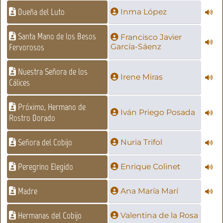
Dueña del Luto
Inma López
Santa Mano de los Besos
Francisco Javier
Fervorosos
García-Sáenz
Nuestra Señora de los
Irene Miras
Cálices
Próximo, Hermano de
Iván Priego Posada
Rostro Dorado
Señora del Cobijo
Nuria Trifol
Peregrino Elegido
Enrique Colinet
Madre
Ana María Marí
Hermanas del Cobijo
Valentina de la Rosa