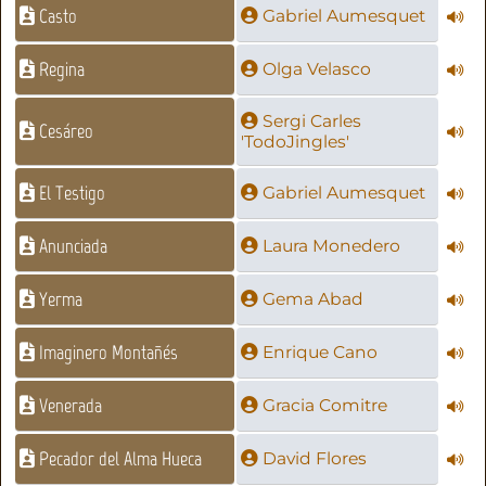
Casto
Gabriel Aumesquet
Regina
Olga Velasco
Sergi Carles
Cesáreo
'TodoJingles'
El Testigo
Gabriel Aumesquet
Anunciada
Laura Monedero
Yerma
Gema Abad
Imaginero Montañés
Enrique Cano
Venerada
Gracia Comitre
Pecador del Alma Hueca
David Flores