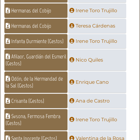
Hermanas del Cobijo
Irene Toro Trujillo
Hermanas del Cobijo
Teresa Cárdenas
Infanta Durmiente (Gestos)
Irene Toro Trujillo
Afilaor, Guardián del Esmeril
Nico Quiles
(Gestos)
Odón, de la Hermandad de
Enrique Cano
la Sal (Gestos)
Crisanta (Gestos)
Ana de Castro
Svsona, Fermosa Fembra
Irene Toro Trujillo
(Gestos)
Santa Inocente (Gestos)
Valentina de la Rosa