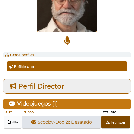
Otros perfiles
Perfil de Actor
Perfil Director
Videojuegos [
1
]
AÑO
JUEGO
ESTUDIO
Scooby-Doo 2!: Desatado
Tecnison
2004