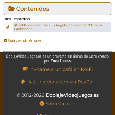
Contenidos
TIPO
CONTENIDO
Hablamos con José Luis Angulo, doblador de "El Coche
Fantástico"
Añadir o corregir información
DoblajeVideojuegos.es es un proyecto sin ánimo de lucro creado
por
Yova Turnes
Invítame a un café en Ko-Fi
Haz una donación vía PayPal
© 2012-2026
DoblajeVideojuegos.es
Sobre la web