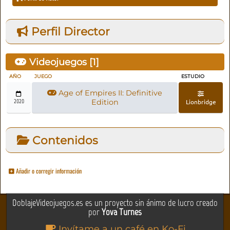
Perfil Director
Videojuegos [
1
]
AÑO
JUEGO
ESTUDIO
Age of Empires II: Definitive
2020
Edition
Lionbridge
Contenidos
Añadir o corregir información
DoblajeVideojuegos.es es un proyecto sin ánimo de lucro creado
por
Yova Turnes
Invítame a un café en Ko-Fi