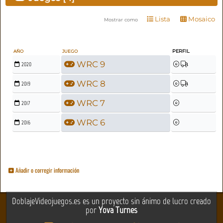
Lista
Mosaico
Mostrar como
PERFIL
AÑO
JUEGO
WRC 9
2020
WRC 8
2019
WRC 7
2017
WRC 6
2016
Añadir o corregir información
DoblajeVideojuegos.es es un proyecto sin ánimo de lucro creado
por
Yova Turnes