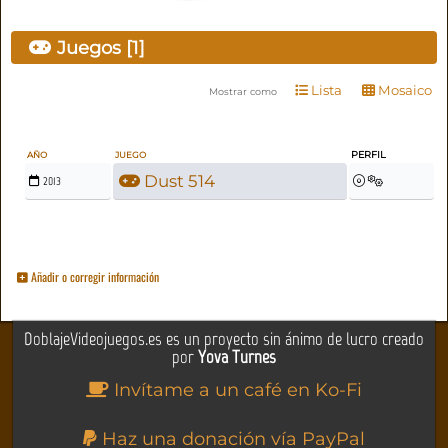
Juegos [1]
Lista
Mosaico
Mostrar como
PERFIL
AÑO
JUEGO
Dust 514
2013
Añadir o corregir información
DoblajeVideojuegos.es es un proyecto sin ánimo de lucro creado
por
Yova Turnes
Invítame a un café en Ko-Fi
Haz una donación vía PayPal