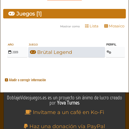
Juegos [1]
Lista
Mosaico
Mostrar como
PERFIL
AÑO
JUEGO
Brütal Legend
2009
Añadir o corregir información
DoblajeVideojuegos.es es un proyecto sin ánimo de lucro creado
por
Yova Turnes
Invítame a un café en Ko-Fi
Haz una donación vía PayPal