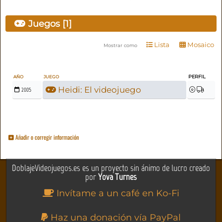
Juegos [1]
Lista
Mosaico
Mostrar como
PERFIL
AÑO
JUEGO
Heidi: El videojuego
2005
Añadir o corregir información
DoblajeVideojuegos.es es un proyecto sin ánimo de lucro creado
por
Yova Turnes
Invítame a un café en Ko-Fi
Haz una donación vía PayPal