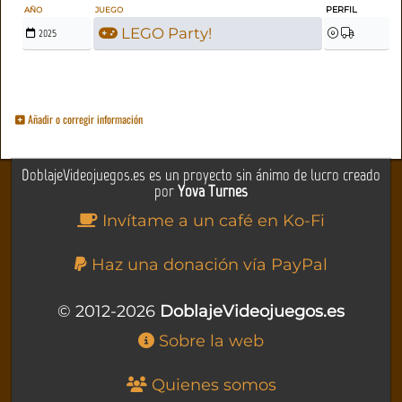
PERFIL
AÑO
JUEGO
LEGO Party!
2025
Añadir o corregir información
DoblajeVideojuegos.es es un proyecto sin ánimo de lucro creado
por
Yova Turnes
Invítame a un café en Ko-Fi
Haz una donación vía PayPal
© 2012-2026
DoblajeVideojuegos.es
Sobre la web
Quienes somos