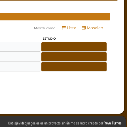
Lista
Mosaico
Mostrar como
ESTUDIO
DoblajeVideojuegos.es es un proyecto sin ánimo de lucro creado por
Yova Turnes