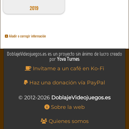
2019
Añadir o corregir información
DoblajeVideojuegos.es es un proyecto sin ánimo de lucro creado
por
Yova Turnes
Invítame a un café en Ko-Fi
Haz una donación vía PayPal
© 2012-2026
DoblajeVideojuegos.es
Sobre la web
Quienes somos