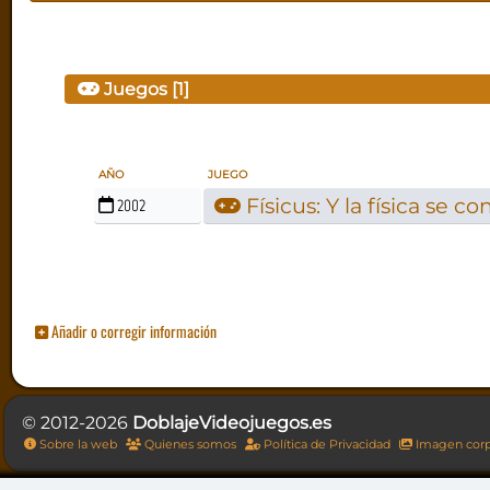
Juegos [1]
AÑO
JUEGO
Físicus: Y la física se c
2002
Añadir o corregir información
© 2012-2026
DoblajeVideojuegos.es
Sobre la web
Quienes somos
Política de Privacidad
Imagen corp