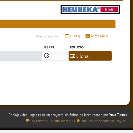
Lista
Mosaico
Mostrar como
PERFIL
ESTUDIO
Global
DoblajeVideojuegos.es es un proyecto sin ánimo de lucro creado por
Yova Turnes
Invítame a un café en Ko-Fi
Haz una donación vía PayPal