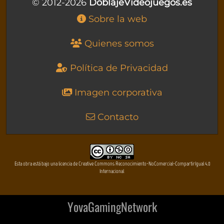
© 2012-2026
DoblajeVideojuegos.es
Sobre la web
Quienes somos
Política de Privacidad
Imagen corporativa
Contacto
Esta obra está bajo una licencia de Creative Commons Reconocimiento-NoComercial-CompartirIgual 4.0
Internacional
YovaGamingNetwork