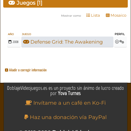
Juegos [1]
Lista
Mosaico
Mostrar como
PERFIL
AÑO
JUEGO
Defense Grid: The Awakening
2008
Añadir o corregir información
DoblajeVideojuegos.es es un proyecto sin ánimo de lucro creado
por
Yova Turnes
Invítame a un café en Ko-Fi
Haz una donación vía PayPal