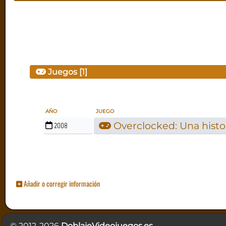
Juegos [1]
AÑO
JUEGO
Overclocked: Una histor
2008
Añadir o corregir información
© 2012-2026
DoblajeVideojuegos.es