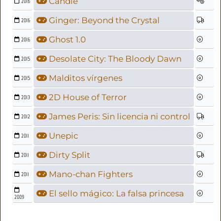
Candle
2016
Ginger: Beyond the Crystal
2016
Ghost 1.0
2016
Desolate City: The Bloody Dawn
2015
Malditos vírgenes
2015
2D House of Terror
2013
James Peris: Sin licencia ni control
2012
Unepic
2011
Dirty Split
2011
Mano-chan Fighters
2011
El sello mágico: La falsa princesa
2009