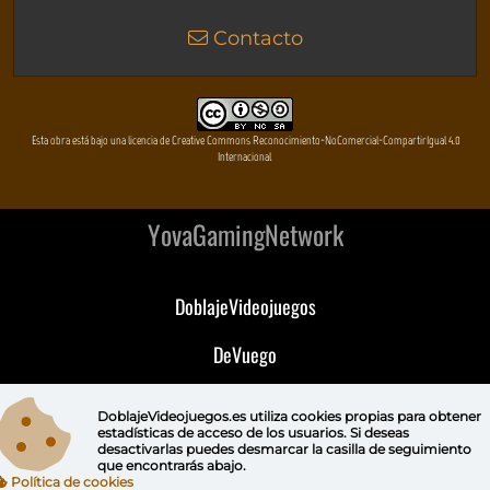
Contacto
Esta obra está bajo una licencia de Creative Commons Reconocimiento-NoComercial-CompartirIgual 4.0
Internacional
YovaGamingNetwork
DoblajeVideojuegos
DeVuego
DeVuego GAL
DoblajeVideojuegos.es utiliza
cookies propias
para obtener
estadísticas de acceso de los usuarios. Si deseas
DeVuego LATAM
desactivarlas puedes
desmarcar la casilla de seguimiento
que encontrarás abajo.
Política de cookies