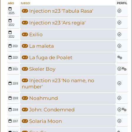
PERFIL
AÑO
JUEGO
Injection π23 'Tabula Rasa'
2025
Injection π23 'Ars regia'
2022
Exilio
2022
La maleta
2021
La fuga de Poalet
2021
Skeler Boy
2021
Injection π23 'No name, no
2019
number'
Noahmund
2018
John: Condemned
2018
Solaria Moon
2017