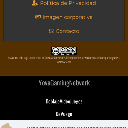
Política de Privacidad
Imagen corporativa
Contacto
Esta obra está bajo una licencia de Creative Commons Reconocimiento-NoComercial-CompartirIgual 4.0
Internacional
YovaGamingNetwork
DoblajeVideojuegos
DeVuego
DeVuego GAL