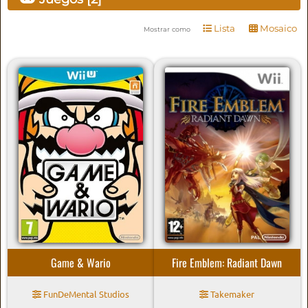
Lista
Mosaico
Mostrar como
Game & Wario
Fire Emblem: Radiant Dawn
FunDeMental Studios
Takemaker