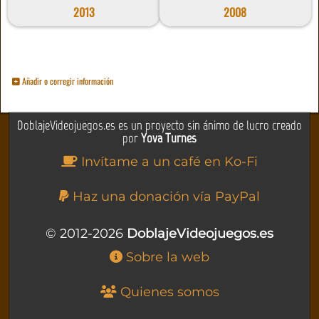
2013
2008
Añadir o corregir información
DoblajeVideojuegos.es es un proyecto sin ánimo de lucro creado
por
Yova Turnes
Invítame a un café en Ko-Fi
Haz una donación vía PayPal
© 2012-2026
DoblajeVideojuegos.es
Sobre la web
Quienes somos