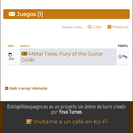
Juegos [1]
Lista
Mosaico
Mostrar como
PERFIL
AÑO
JUEGO
Metal Tales: Fury of the Guitar
2016
Gods
Añadir o corregir información
DoblajeVideojuegos.es es un proyecto sin ánimo de lucro creado
por
Yova Turnes
Invítame a un café en Ko-Fi