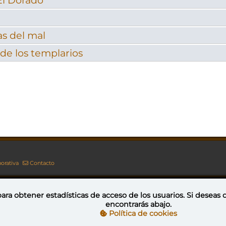
 El Dorado
as del mal
de los templarios
orativa
Contacto
ara obtener estadísticas de acceso de los usuarios. Si deseas
encontrarás abajo.
Esta obra está bajo una licencia de Creative Commons Reconocimiento-NoComercial-CompartirIgual 4.0 Internacional
Política de cookies