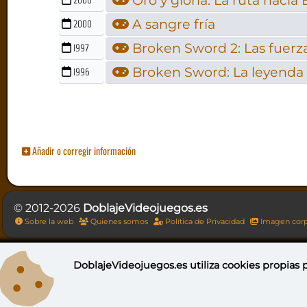
Oro y gloria: La ruta hacia
A sangre fría
2000
Broken Sword 2: Las fuerz
1997
Broken Sword: La leyenda 
1996
Añadir o corregir información
© 2012-2026
DoblajeVideojuegos.es
Sobre la web
Quienes somos
Política de Privacidad
Imagen corp
DoblajeVideojuegos.es utiliza
cookies propias
p