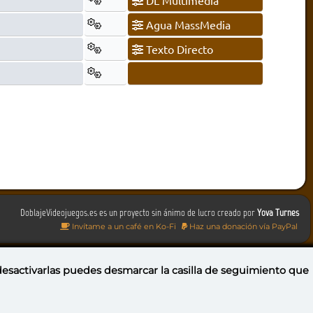
DL Multimedia
Agua MassMedia
Texto Directo
DoblajeVideojuegos.es es un proyecto sin ánimo de lucro creado por
Yova Turnes
Invítame a un café en Ko-Fi
Haz una donación vía PayPal
 desactivarlas puedes
desmarcar la casilla de seguimiento
que