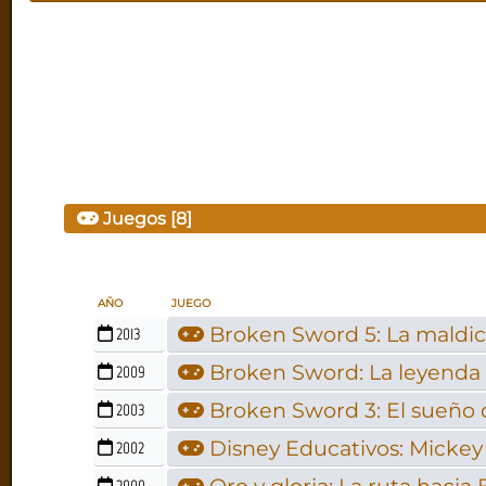
Juegos [8]
AÑO
JUEGO
Broken Sword 5: La maldic
2013
Broken Sword: La leyenda d
2009
Broken Sword 3: El sueño 
2003
Disney Educativos: Mickey
2002
2000