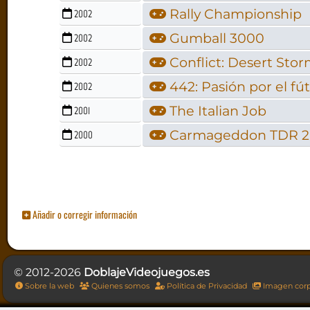
Rally Championship
2002
Gumball 3000
2002
Conflict: Desert Sto
2002
442: Pasión por el fú
2002
The Italian Job
2001
Carmageddon TDR 
2000
Añadir o corregir información
© 2012-2026
DoblajeVideojuegos.es
Sobre la web
Quienes somos
Política de Privacidad
Imagen corp