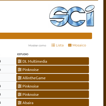
Lista
Mosaico
Mostrar como
L
ESTUDIO
DL Multimedia
Pinknoise
AllintheGame
Pinknoise
Pinknoise
Abaira