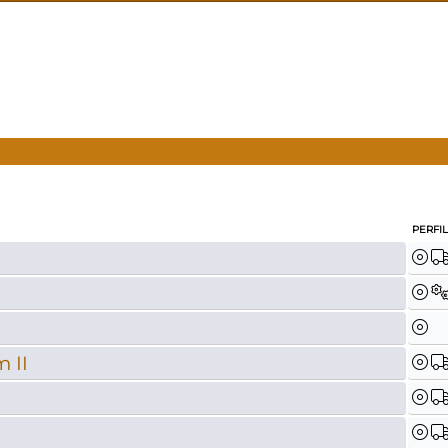
PERFI
m II