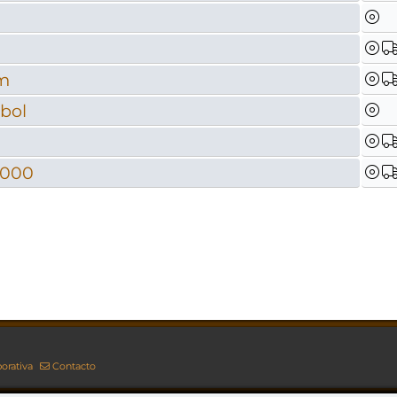
rm
tbol
2000
orativa
Contacto