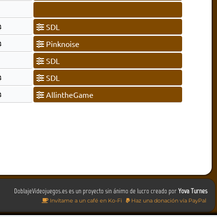
SDL
Pinknoise
SDL
SDL
AllintheGame
DoblajeVideojuegos.es es un proyecto sin ánimo de lucro creado por
Yova Turnes
Invítame a un café en Ko-Fi
Haz una donación vía PayPal