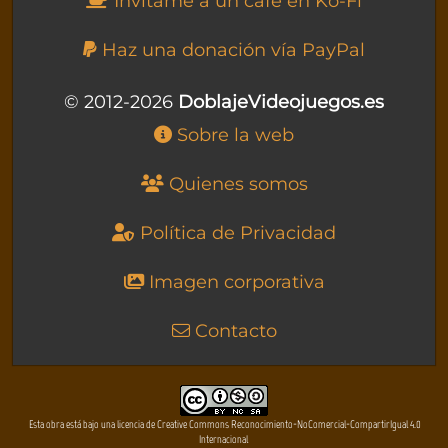
Invítame a un café en Ko-Fi
Haz una donación vía PayPal
© 2012-2026
DoblajeVideojuegos.es
Sobre la web
Quienes somos
Política de Privacidad
Imagen corporativa
Contacto
Esta obra está bajo una licencia de Creative Commons Reconocimiento-NoComercial-CompartirIgual 4.0
Internacional