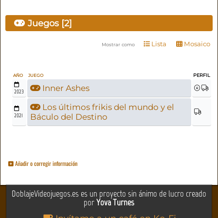
Juegos [2]
Lista
Mosaico
Mostrar como
PERFIL
AÑO
JUEGO
Inner Ashes
2023
Los últimos frikis del mundo y el
2021
Báculo del Destino
Añadir o corregir información
DoblajeVideojuegos.es es un proyecto sin ánimo de lucro creado
por
Yova Turnes