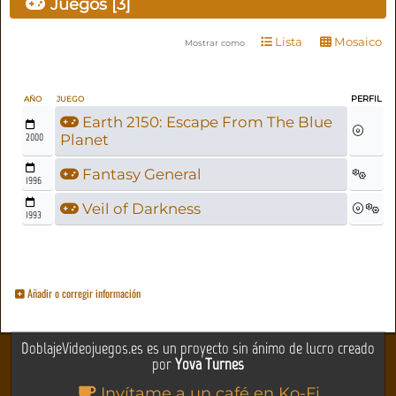
Juegos [3]
Lista
Mosaico
Mostrar como
PERFIL
AÑO
JUEGO
Earth 2150: Escape From The Blue
2000
Planet
Fantasy General
1996
Veil of Darkness
1993
Añadir o corregir información
DoblajeVideojuegos.es es un proyecto sin ánimo de lucro creado
por
Yova Turnes
Invítame a un café en Ko-Fi