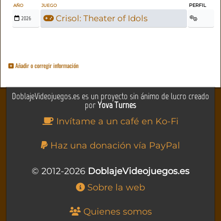
PERFIL
AÑO
JUEGO
Crisol: Theater of Idols
2026
Añadir o corregir información
DoblajeVideojuegos.es es un proyecto sin ánimo de lucro creado
por
Yova Turnes
Invítame a un café en Ko-Fi
Haz una donación vía PayPal
© 2012-2026
DoblajeVideojuegos.es
Sobre la web
Quienes somos