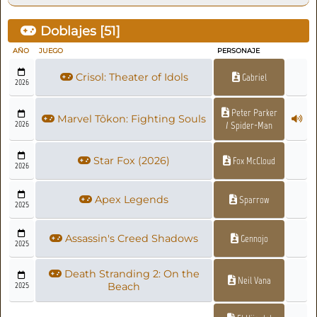
Doblajes [
51
]
AÑO
JUEGO
PERSONAJE
Crisol: Theater of Idols
Gabriel
2026
Peter Parker
Marvel Tôkon: Fighting Souls
2026
/ Spider-Man
Star Fox (2026)
Fox McCloud
2026
Apex Legends
Sparrow
2025
Assassin's Creed Shadows
Gennojo
2025
Death Stranding 2: On the
Neil Vana
2025
Beach