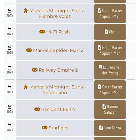
Marvel's Midnight Suns -
Peter Parker
2023
Hambre voraz
/ Spider-Man
Hi-Fi Rush
Chai
2023
Peter Parker
Marvel's Spider-Man 2
2023
/ Spider-Man
Laurens van
Railway Empire 2
2023
der Zwaag
Marvel's Midnight Suns -
Peter Parker
2023
Redención
/ Spider-Man
Ramón
Resident Evil 4
2023
Salazar
Starfield
Lane Garza
2023