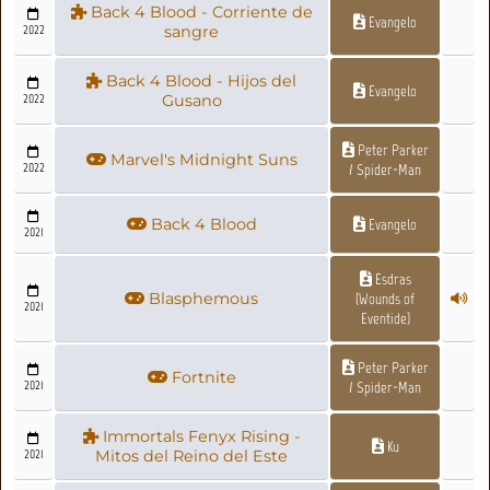
Back 4 Blood - Corriente de
Evangelo
2022
sangre
Back 4 Blood - Hijos del
Evangelo
2022
Gusano
Peter Parker
Marvel's Midnight Suns
2022
/ Spider-Man
Back 4 Blood
Evangelo
2021
Esdras
Blasphemous
(Wounds of
2021
Eventide)
Peter Parker
Fortnite
2021
/ Spider-Man
Immortals Fenyx Rising -
Ku
2021
Mitos del Reino del Este