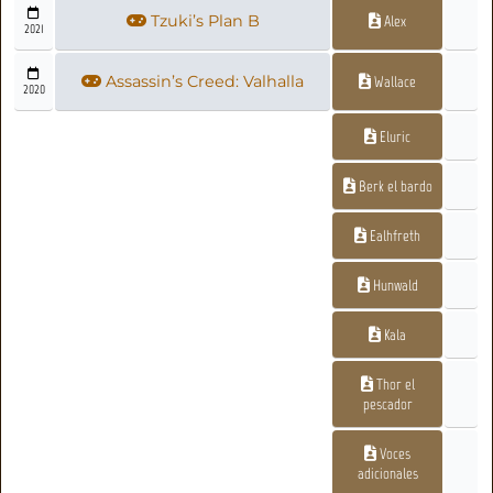
Tzuki’s Plan B
Alex
2021
Assassin’s Creed: Valhalla
Wallace
2020
Eluric
Berk el bardo
Ealhfreth
Hunwald
Kala
Thor el
pescador
Voces
adicionales