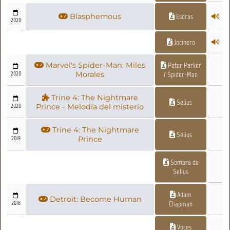
Blasphemous
Esdras
2020
Jocinero
Marvel's Spider-Man: Miles
Peter Parker
2020
Morales
/ Spider-Man
Trine 4: The Nightmare
Selius
2020
Prince - Melodía del misterio
Trine 4: The Nightmare
Selius
2019
Prince
Sombra de
Selius
Adam
Detroit: Become Human
2018
Chapman
Voces