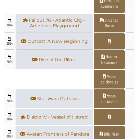
El Hijo del
aventurero
Fallout 76 - Atlantic City -
Vincenzo
2024
America's Playground
Russo
Outcast: A New Beginning
2024
Hanjiro
Rise of the Rōnin
2024
Nakamura
Voces
adicionales
Voces
Star Wars Outlaws
2024
adicionales
Diablo IV - Vessel of Hatred
2024
Avatar: Frontiers of Pandora
Billy Nash
2023