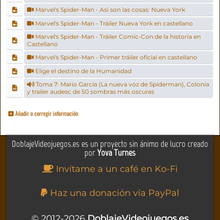
Marvel's Spider-Man - Así son las cosas: Nueva York
Marvel's Spider-Man - Tráiler Nueva York en castellano
Marvel's Spider-Man - Tráiler Comic-Con de la historia en
Castellano
Marvel's Spider-Man - Primer tráiler oficial en castellano
Elige el destino de la Humanidad
Toma 7: Mario García (La nueva voz de Spiderman), Colonia
y trailer audesc de 50 sombras más oscuras
Añadir o corregir información
DoblajeVideojuegos.es es un proyecto sin ánimo de lucro creado
por
Yova Turnes
Invítame a un café en Ko-Fi
Haz una donación vía PayPal
© 2012-2026
DoblajeVideojuegos.es