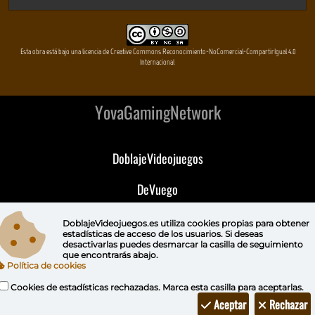
Esta obra está bajo una licencia de Creative Commons Reconocimiento-NoComercial-CompartirIgual 4.0
Internacional
YovaGamingNetwork
DoblajeVideojuegos
DeVuego
DeVuego GAL
DoblajeVideojuegos.es utiliza
cookies propias
para obtener
estadísticas de acceso de los usuarios. Si deseas
desactivarlas puedes
desmarcar la casilla de seguimiento
DeVuego LATAM
que encontrarás abajo.
Política de cookies
DeVuego Portugal
Cookies de estadísticas rechazadas. Marca esta casilla para aceptarlas.
Aceptar
Rechazar