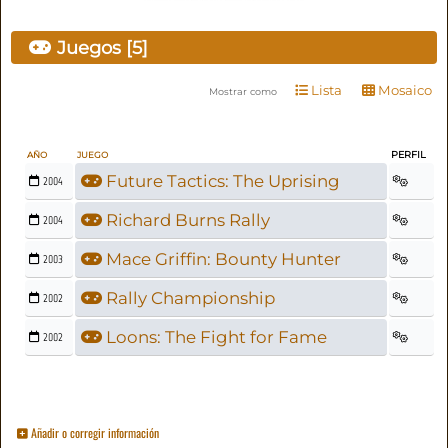
Juegos [5]
Lista
Mosaico
Mostrar como
PERFIL
AÑO
JUEGO
Future Tactics: The Uprising
2004
Richard Burns Rally
2004
Mace Griffin: Bounty Hunter
2003
Rally Championship
2002
Loons: The Fight for Fame
2002
Añadir o corregir información