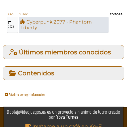
EDITORA
AÑO
JUEGO
Cyberpunk 2077 - Phantom
2023
Liberty
Últimos miembros conocidos
Contenidos
Añadir o corregir información
DoblajeVideojuegos.es es un proyecto sin ánimo de lucro creado
por
Yova Turnes
Invítame a un café en Ko-Fi